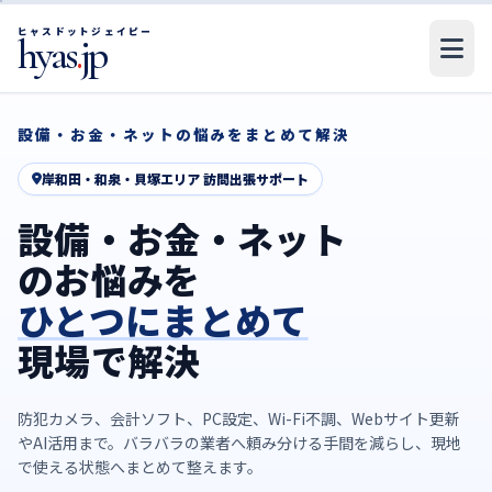
本文へスキップ
ヒャスドットジェイピー
hyas
.
jp
設備・お金・ネットの悩みをまとめて解決
岸和田・和泉・貝塚エリア 訪問出張サポート
設備・お金・ネット
のお悩みを
ひとつにまとめて
現場で解決
防犯カメラ、会計ソフト、PC設定、Wi-Fi不調、Webサイト更新
やAI活用まで。バラバラの業者へ頼み分ける手間を減らし、現地
で使える状態へまとめて整えます。